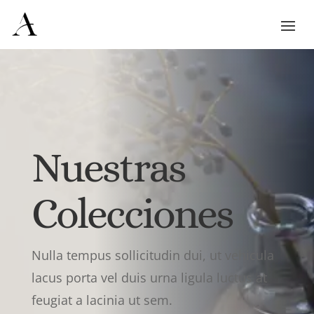
Nuestras
Colecciones
Nulla tempus sollicitudin dui, ut vehicula
lacus porta vel duis urna ligula luctus at
feugiat a lacinia ut sem.