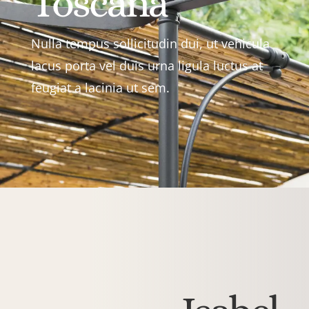
Toscana
Nulla tempus sollicitudin dui, ut vehicula
lacus porta vel duis urna ligula luctus at
feugiat a lacinia ut sem.