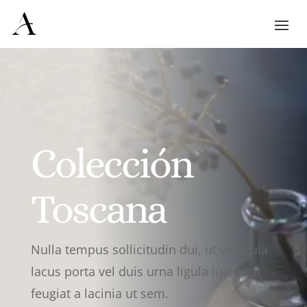
Colección
Toscana
Nulla tempus sollicitudin dui, ut vehicula
lacus porta vel duis urna ligula luctus at
feugiat a lacinia ut sem.