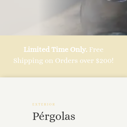
Limited Time Only.
Free
Shipping on Orders over $200!
EXTERIOR
Pérgolas